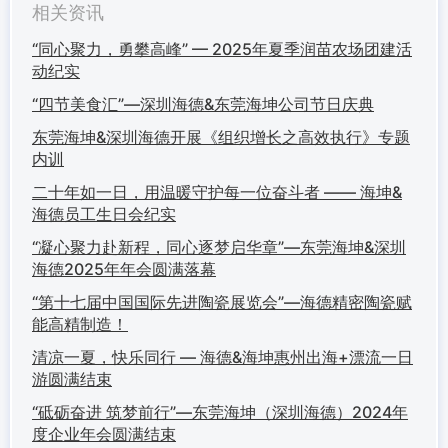
相关资讯
“同心聚力，勇攀高峰” — 2025年夏季润苗农场团建活
动纪实
“四节美食汇”—深圳海德&东莞海坤公司节日庆典
东莞海坤&深圳海德开展《组织增长之高效执行》专题
内训
二十年如一日，用温暖守护每一位奋斗者 —— 海坤&
海德员工生日会纪实
“凝心聚力赴新程，同心逐梦启华章”—东莞海坤&深圳
海德2025年年会圆满落幕
“第十七届中国国际先进陶瓷展览会”—海德精密陶瓷赋
能高精制造！
清凉一夏，快乐同行 — 海德&海坤惠州出海+漂流一日
游圆满结束
“砥砺奋进 筑梦前行”—东莞海坤（深圳海德）2024年
度企业年会圆满结束