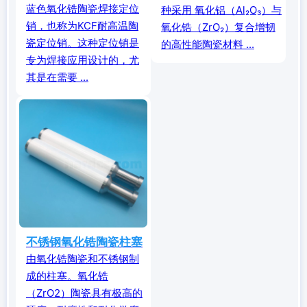
蓝色氧化锆陶瓷焊接定位
种采用 氧化铝（Al₂O₃）与
销，也称为KCF耐高温陶
氧化锆（ZrO₂）复合增韧
瓷定位销。这种定位销是
的高性能陶瓷材料 ...
专为焊接应用设计的，尤
其是在需要 ...
不锈钢氧化锆陶瓷柱塞
由氧化锆陶瓷和不锈钢制
成的柱塞。氧化锆
（ZrO2）陶瓷具有极高的