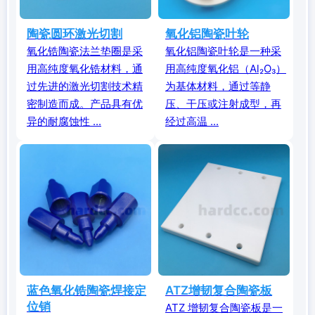
陶瓷圆环激光切割
氧化铝陶瓷叶轮
氧化锆陶瓷法兰垫圈是采
氧化铝陶瓷叶轮是一种采
用高纯度氧化锆材料，通
用高纯度氧化铝（Al₂O₃）
过先进的激光切割技术精
为基体材料，通过等静
密制造而成。产品具有优
压、干压或注射成型，再
异的耐腐蚀性 ...
经过高温 ...
蓝色氧化锆陶瓷焊接定
ATZ增韧复合陶瓷板
位销
ATZ 增韧复合陶瓷板是一