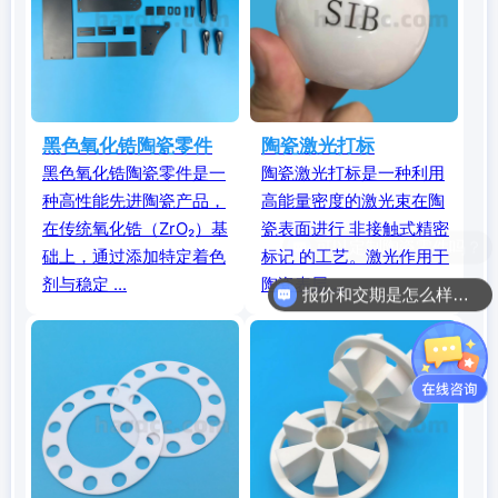
黑色氧化锆陶瓷零件
陶瓷激光打标
黑色氧化锆陶瓷零件是一
陶瓷激光打标是一种利用
种高性能先进陶瓷产品，
高能量密度的激光束在陶
在传统氧化锆（ZrO₂）基
瓷表面进行 非接触式精密
础上，通过添加特定着色
标记 的工艺。激光作用于
剂与稳定 ...
陶瓷表层 ...
报价和交期是怎么样的呢？