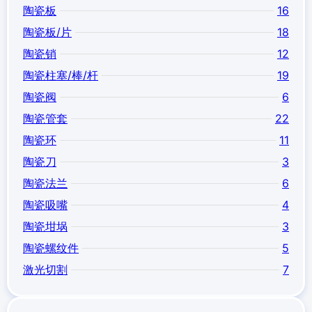
陶瓷板
16
陶瓷板/片
18
陶瓷销
12
陶瓷柱塞/棒/杆
19
陶瓷阀
6
陶瓷管套
22
陶瓷环
11
陶瓷刀
3
陶瓷法兰
6
陶瓷吸嘴
4
陶瓷坩埚
3
陶瓷螺纹件
5
激光切割
7