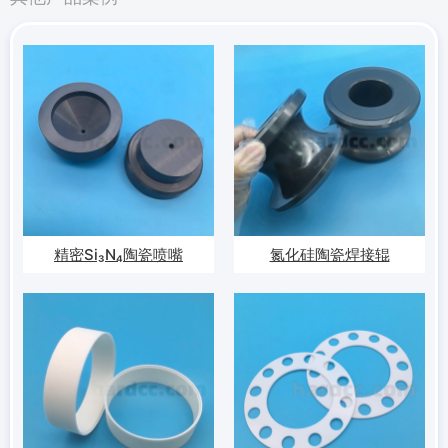
精密Si₃N₄陶瓷喷嘴
氮化硅陶瓷焊接辊