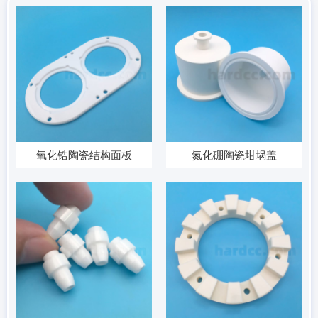
氧化锆陶瓷结构面板
氮化硼陶瓷坩埚盖