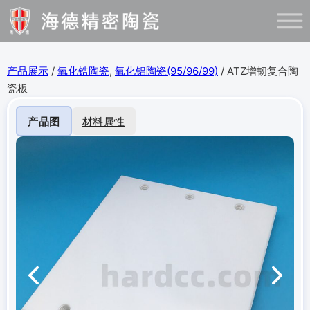
产品展示
/
氧化锆陶瓷
,
氧化铝陶瓷(95/96/99)
/ ATZ增韧复合陶
瓷板
产品图
材料属性