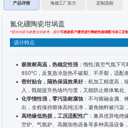
产品详情
海德工厂实力
定制流程
氮化硼陶瓷坩埚盖
*部分内容与参数仅供参考，我司
可根据客户需求进行陶瓷性能调配与加工定
设计特点
极致耐高温，热稳定性强
：惰性/真空气氛下可
850℃，反复急冷急热不破裂、不开裂，适配
密封贴合，隔热保温效果好
：机加工精度高，
入，既能提升热场均匀度，又能防止熔体氧化
化学惰性强，零污染耐腐蚀
：不与熔融金属、
出，全程保持熔体高纯洁净，避免物料被污染
高绝缘低热损，工况适配性广
：兼具优异电绝
空炉、气氛炉、高频加热设备等多种高温设备