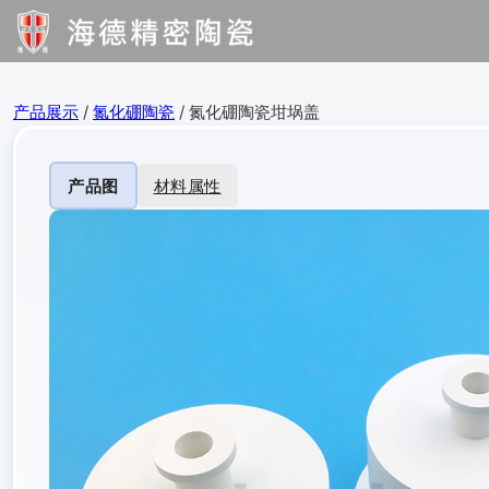
产品展示
/
氮化硼陶瓷
/ 氮化硼陶瓷坩埚盖
产品图
材料属性