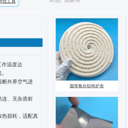
对比工具
工作温度达
盖。
阻断外界空气进
圆形氧化铝电炉盘
粘连、无杂质析
效热损耗，适配真