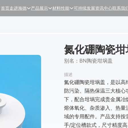
首页
走进海德
产品展示
材料性能
可持续发展
资讯中心
联系我
氮化硼陶瓷坩
别名：BN陶瓷坩埚盖
描述
氮化硼陶瓷坩埚盖，是以高
防污染、隔热保温三大核心
下，配合坩埚完成贵金属冶
熔体氧化、杂质渗入、热量
域的专用配件。产品支持按
手/定位槽款式，尺寸精度