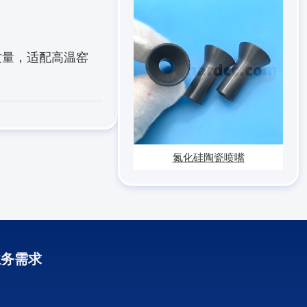
质量，适配高温窑
氮化硅陶瓷喷嘴
业务需求