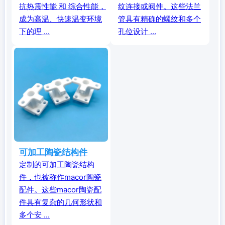
抗热震性能 和 综合性能，
纹连接或阀件。这些法兰
成为高温、快速温变环境
管具有精确的螺纹和多个
下的理 ...
孔位设计 ...
可加工陶瓷结构件
定制的可加工陶瓷结构
件，也被称作macor陶瓷
配件。这些macor陶瓷配
件具有复杂的几何形状和
多个安 ...