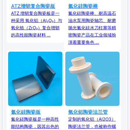
ATZ增韧复合陶瓷板
氮化硅陶瓷棒
ATZ 增韧复合陶瓷板是一
氮化硅陶瓷棒、耐高温石
种采用 氧化铝（Al₂O₃）与
油水泵用陶瓷轴芯、耐磨
氧化锆（ZrO₂）复合增韧
抛光氮化硅水刀柱塞等精
的高性能陶瓷材料 ...
密陶瓷产品在工业领域扮
演着重要角色 ...
氮化硅陶瓷板
氧化铝陶瓷法兰管
氮化硅陶瓷板是一种高性
定制的氧化铝（Al2O3）
能结构陶瓷，因其出色的
陶瓷法兰管，也被称作螺