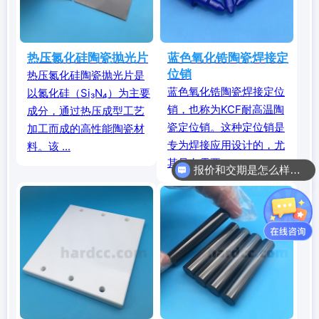
热压氮化硅陶瓷抛光片
蓝色氧化锆陶瓷焊接定
位销
热压氮化硅陶瓷抛光片是
蓝色氧化锆陶瓷焊接定位
以氮化硅（Si₃N₄）为主要
销，也称为KCF耐高温陶
成分，通过热压成型工艺
瓷定位销。这种定位销是
加工而成的高性能陶瓷材
专为焊接应用设计的，尤
报价和交期是怎么样的呢？
料。该 ...
其是在需要 ...
咨询工业陶瓷相关问题