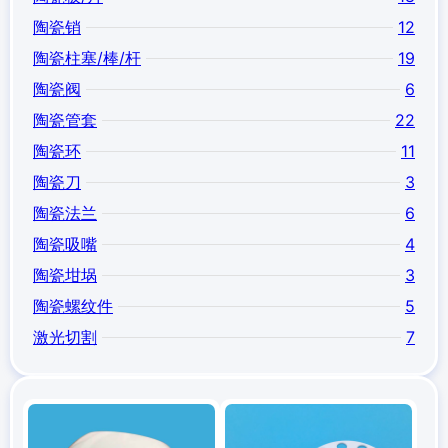
陶瓷销
12
陶瓷柱塞/棒/杆
19
陶瓷阀
6
陶瓷管套
22
陶瓷环
11
陶瓷刀
3
陶瓷法兰
6
陶瓷吸嘴
4
陶瓷坩埚
3
陶瓷螺纹件
5
激光切割
7