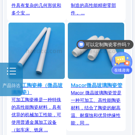
件具有复杂的几何形状和
制造的高性能精密零部
多个安 ...
件， ...
可以定制陶瓷零件吗？
可加工陶瓷棒（微晶玻
Macor微晶玻璃陶瓷管
产品筛选
璃陶瓷）
Macor 微晶玻璃陶瓷管是
可加工陶瓷棒是一种特殊
一种可加工、高性能陶瓷
的高性能陶瓷材料，具有
材料，结合了陶瓷的耐高
优异的机械加工性能，可
温、耐腐蚀和优异绝缘性
使用普通金属加工设备
能，同 ...
（如车床、铣床 ...